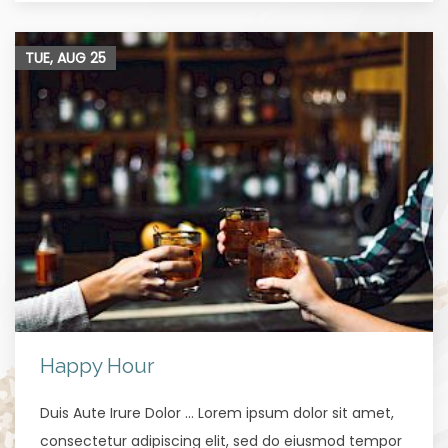
TUE, AUG
25
Happy Hour
Duis Aute Irure Dolor … Lorem ipsum dolor sit amet,
consectetur adipiscing elit, sed do eiusmod tempor