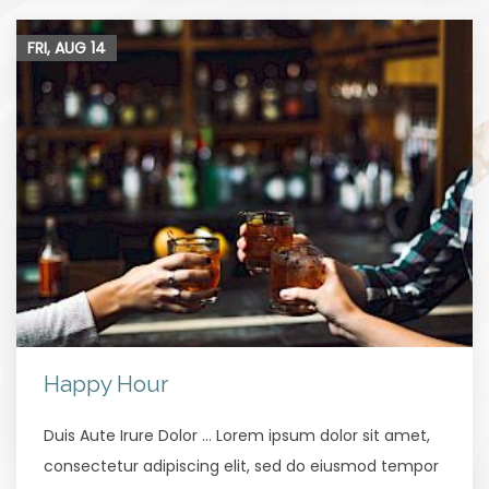
FRI, AUG
14
Happy Hour
Duis Aute Irure Dolor … Lorem ipsum dolor sit amet,
consectetur adipiscing elit, sed do eiusmod tempor