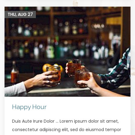
THU, AUG
27
Happy Hour
Duis Aute Irure Dolor … Lorem ipsum dolor sit amet,
consectetur adipiscing elit, sed do eiusmod tempor