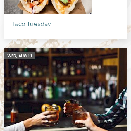
Taco Tuesday
WED, AUG
19