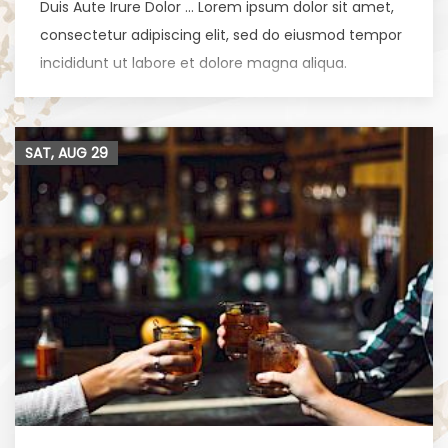
Duis Aute Irure Dolor … Lorem ipsum dolor sit amet,
consectetur adipiscing elit, sed do eiusmod tempor
incididunt ut labore et dolore magna aliqua.
SAT, AUG
29