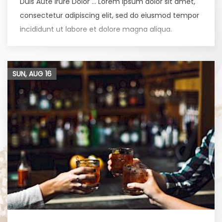
Duis Aute Irure Dolor … Lorem ipsum dolor sit amet,
consectetur adipiscing elit, sed do eiusmod tempor
incididunt ut labore et dolore magna aliqua.
SUN, AUG
16